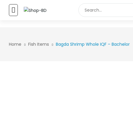
FULL WIDTH
Home
Fish Items
Bagda Shrimp Whole IQF – Bachelor
MENU ITEM
Menu item
Menu item
Menu item
Menu item