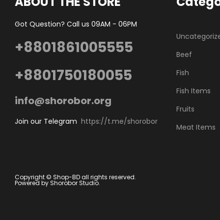
ABOUT THE STORE
Catego
Got Question? Call us 09AM - 06PM
Uncategoriz
+8801861005555
Beef
+8801750180055
Fish
Fish Items
info@shorobor.org
Fruits
Join our Telegram
https://t.me/shorobor
Meat Items
Copyright © Shop-BD all rights reserved.
Powered by Shorobor Studio.