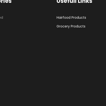
ries
Usefull Links
ed
Hairfood Products
Grocery Products