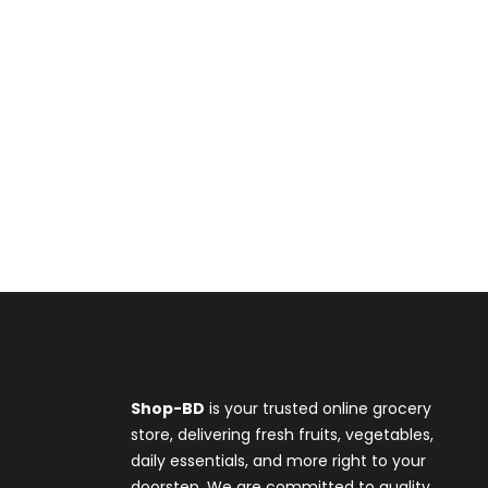
Shop-BD
is your trusted online grocery
store, delivering fresh fruits, vegetables,
daily essentials, and more right to your
doorstep. We are committed to quality,