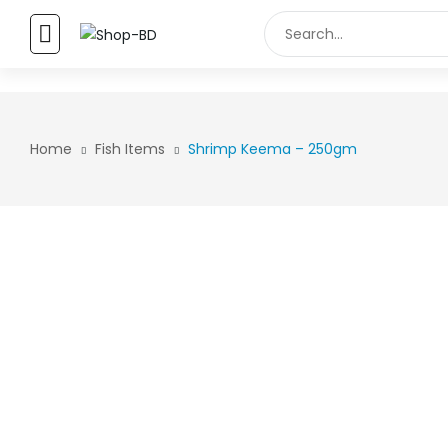
FULL WIDTH
Home
Fish Items
Shrimp Keema – 250gm
MENU ITEM
Menu item
Menu item
Menu item
Menu item