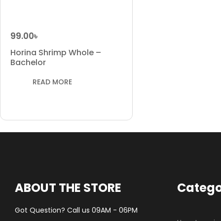
99.00
৳
Horina Shrimp Whole –
Bachelor
READ MORE
ABOUT THE STORE
Catego
Got Question? Call us 09AM - 06PM